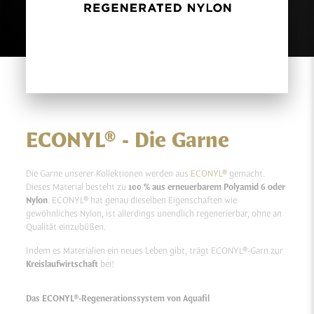
ECONYL® - Die Garne
Die Garne unserer Kollektionen werden aus
ECONYL®
gemacht.
Dieses Material besteht zu
100 %
aus erneuerbarem Polyamid 6 oder
Nylon
. ECONYL® hat genau dieselben Eigenschaften wie
gewöhnliches Nylon, ist allerdings unendlich regenerierbar, ohne an
Qualität einzubüßen.
Indem es Materialien ein neues Leben gibt, trägt ECONYL®-Garn zur
Kreislaufwirtschaft
bei!
Das ECONYL®-Regenerationssystem von Aquafil