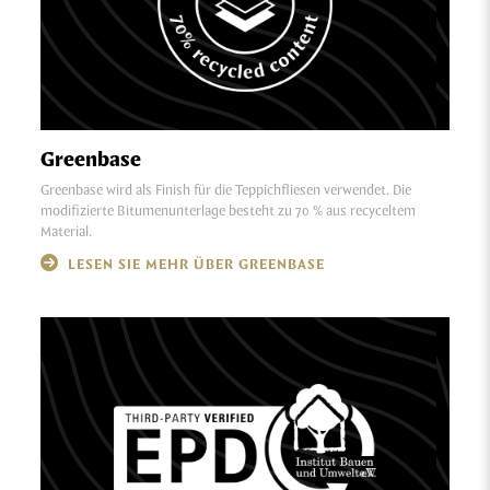
Greenbase
Greenbase wird als Finish für die Teppichfliesen verwendet. Die
modifizierte Bitumenunterlage besteht zu 70 % aus recyceltem
Material.
LESEN SIE MEHR ÜBER GREENBASE