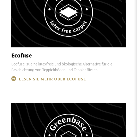
Ecofuse
Ecofuse ist eine latexfreie und ökologische Alternative für die
Beschichtung von Teppichböden und Teppichfliesen.
LESEN SIE MEHR ÜBER ECOFUSE