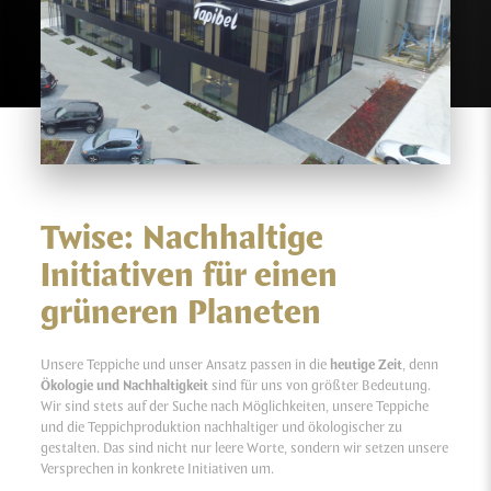
Twise: Nachhaltige
Initiativen für einen
grüneren Planeten
Unsere Teppiche und unser Ansatz passen in die
heutige Zeit
, denn
Ökologie und Nachhaltigkeit
sind für uns von größter Bedeutung.
Wir sind stets auf der Suche nach Möglichkeiten, unsere Teppiche
und die Teppichproduktion nachhaltiger und ökologischer zu
gestalten. Das sind nicht nur leere Worte, sondern wir setzen unsere
Versprechen in konkrete Initiativen um.