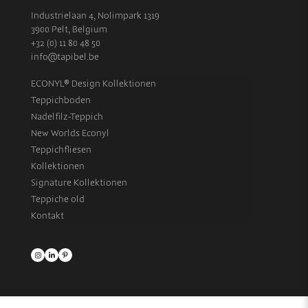
Industrielaan 4, Nolimpark 1319
3900 Pelt, Belgium
+32 (0) 11 80 48 50
info@tapibel.be
ECONYL® Design Kollektionen
Teppichboden
Nadelfilz-Teppich
New Worlds Econyl
Teppichfliesen
Kollektionen
Signature Kollektionen
Teppiche old
Kontakt