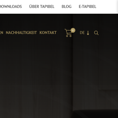
DOWNLOADS
ÜBER TAPIBEL
BLOG
E-TAPIBEL
0
EN
NACHHALTIGKEIT
KONTAKT
DE