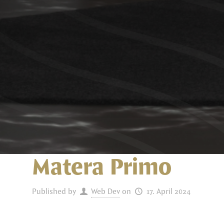
Matera Primo
Published by
Web Dev
on
17. April 2024