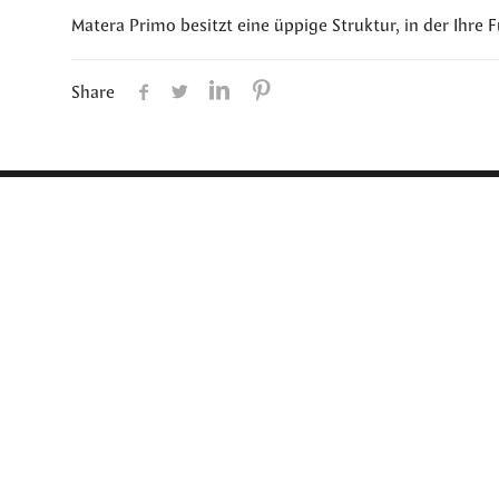
Matera Primo besitzt eine üppige Struktur, in der Ihre 
Share
Tapibel nv
Industrielaan 4, Nolimpar
3900 Pelt, Belgium
MwSt BE 0437.514.441 -
Websi