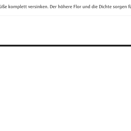
Füße komplett versinken. Der höhere Flor und die Dichte sorgen f
ECONYL® Design
Tepp
+32 (0) 11 80 48 50
Kollektionen
info@tapibel.be
k 1319
New Worlds Econyl
Tepp
Signature Kollektionen
Tepp
te & Datenschutz-Haftungsausschluss
-
Allgemeine Bedingungen 