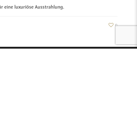
ür eine luxuriöse Ausstrahlung.
0
ichboden
Nadelfilz-Teppich
ichfliesen
Kollektionen
iche old
Kontakt
und Konditionen
- © Tapibel