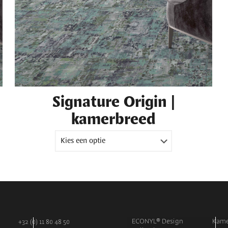
Signature Origin |
kamerbreed
ECONYL® Design
Kame
+32 (0) 11 80 48 50