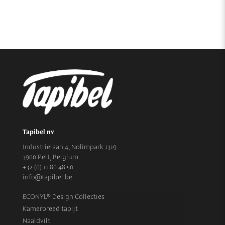
Tapibel nv
Industrielaan 4, Nolimpark 1319
3900 Pelt, Belgium
+32 (0) 11 80 48 50
info@tapibel.be
ECONYL® Design Collecties
Kamerbreed tapijt
Naaldvilt