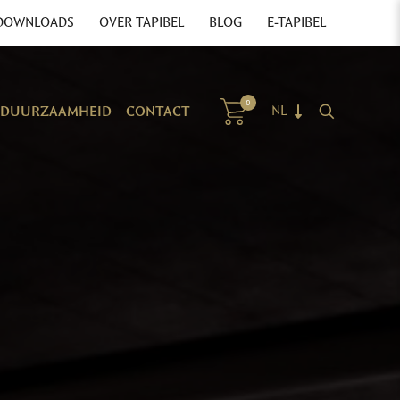
DOWNLOADS
OVER TAPIBEL
BLOG
E-TAPIBEL
0
DUURZAAMHEID
CONTACT
NL