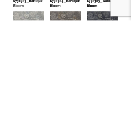
6730303_Baroque
6730304_Baroque
6730305_Baroque
Bloom
Bloom
Bloom
6730401_Loom
6730402_Loom
6730403_Loom
Lace
Lace
Lace
Technische details
Structuur:
Lussenpool
Garen:
100% ECONYL®
6730405_Loom
6730604_Geometric
6730605_Geometric
Poolhoogte:
5.0 mm
Lace
Grainline
Grainline
Poolgewicht:
750 g/m²
Gebruiksklasse:
33 (heavy commercial)
Brandklasse:
Cfl-S1
Download de technische fiche van tapijttegel!