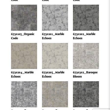
Code
Code
Code
6730105_Organic
6730201_Marble
6730202_Marble
Code
Echoes
Echoes
6730204_Marble
6730205_Marble
6730302_Baroque
Echoes
Echoes
Bloom