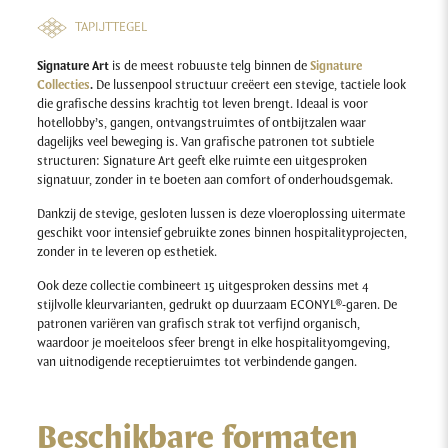
TAPIJTTEGEL
Signature Art
is de meest robuuste telg binnen de
Signature
Collecties
.
De lussenpool structuur creëert een stevige, tactiele look
die grafische dessins krachtig tot leven brengt. Ideaal is voor
hotellobby’s, gangen, ontvangstruimtes of ontbijtzalen waar
dagelijks veel beweging is. Van grafische patronen tot subtiele
structuren: Signature Art geeft elke ruimte een uitgesproken
signatuur, zonder in te boeten aan comfort of onderhoudsgemak.
Dankzij de stevige, gesloten lussen is deze vloeroplossing uitermate
geschikt voor intensief gebruikte zones binnen hospitalityprojecten,
zonder in te leveren op esthetiek.
Ook deze collectie combineert 15 uitgesproken dessins met 4
stijlvolle kleurvarianten, gedrukt op duurzaam ECONYL®-garen. De
patronen variëren van grafisch strak tot verfijnd organisch,
waardoor je moeiteloos sfeer brengt in elke hospitalityomgeving,
van uitnodigende receptieruimtes tot verbindende gangen.
Beschikbare formaten