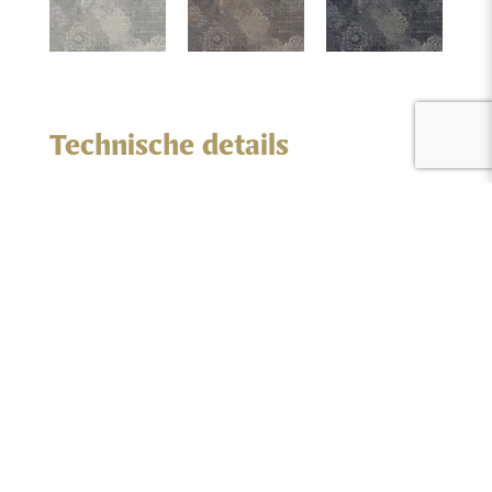
6730401_Loom
6730402_Loom
6730403_Loom
Lace
Lace
Lace
Technische details
Structuur:
Lussenpool (loop pile)
Garen:
100% ECONYL®
6730405_Loom
6730604_Geometric
6730605_Geometric
Poolhoogte:
5,0 mm
Lace
Grainline
Grainline
Poolgewicht:
750 g/m²
Gebruiksklasse:
33 (heavy commercial)
Brandklasse:
Cfl-S1
Download the wall-to-wall carpet technical sheet!
6730606_Geometric
6730607_Geometric
6730702_Mosaic
Grainline
Grainline
Gridline