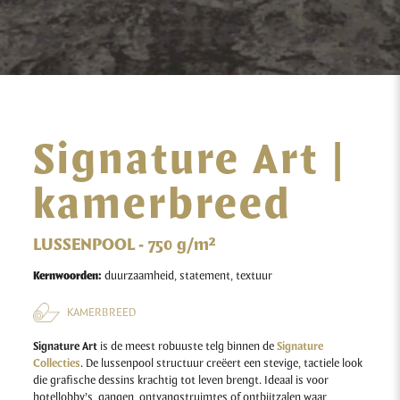
Signature Art |
kamerbreed
LUSSENPOOL - 750 g/m²
Kernwoorden:
duurzaamheid, statement, textuur
KAMERBREED
Signature Art
is de meest robuuste telg binnen de
Signature
Collecties
. De lussenpool structuur creëert een stevige, tactiele look
die grafische dessins krachtig tot leven brengt. Ideaal is voor
hotellobby’s, gangen, ontvangstruimtes of ontbijtzalen waar