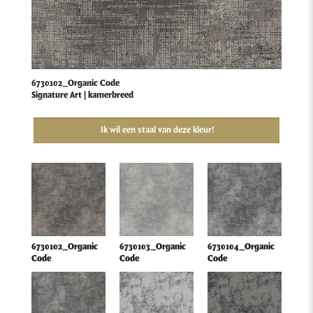
6730102_Organic Code
Signature Art | kamerbreed
Ik wil een staal van deze kleur!
6730102_Organic
6730103_Organic
6730104_Organic
Code
Code
Code