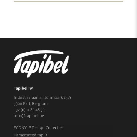
Tapibel nv
Industrielaan 4, Nolimpark 1319
3900 Pelt, Belgium
+32 (0) 11 80 48 50
info@tapibel.be
ECONYL® Design Collecties
Kamerbreed tapijt