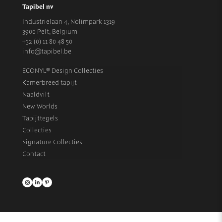
Tapibel nv
Industrielaan 4, Nolimpark 1319
3900 Pelt, Belgium
+32 (0) 11 80 48 50
info@tapibel.be
ECONYL® Design Collecties
Kamerbreed tapijt
Naaldvilt
New Worlds
Tapijttegels
Collecties
Signature Collecties
Contact