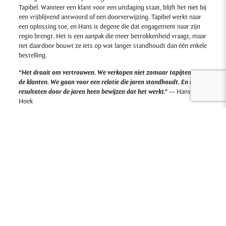
Tapibel. Wanneer een klant voor een uitdaging staat, blijft het niet bij
een vrijblijvend antwoord of een doorverwijzing. Tapibel werkt naar
een oplossing toe, en Hans is degene die dat engagement naar zijn
regio brengt. Het is een aanpak die meer betrokkenheid vraagt, maar
net daardoor bouwt ze iets op wat langer standhoudt dan één enkele
bestelling.
“Het draait om vertrouwen. We verkopen niet zomaar tapijten aan
de klanten. We gaan voor een relatie die jaren standhoudt. En de
resultaten door de jaren heen bewijzen dat het werkt.”
— Hans van
Hoek
Twintig jaar later spreken de resultaten voor zich.
Een brug tussen twee werelden
Wat de rol van Hans zo bijzonder maakt, is de culturele dimensie. Hij
is Nederlander, werkt voor een Belgisch bedrijf en bedient klanten in
de Balkan en Centraal-Europa. In dat spanningsveld zijn weg vinden,
hoort bij de job.
“Ik kom uit Nederland, maar ik woon in Kroatië. Mijn belangrijkste
taak is een culturele brug zijn, zodat de klanten de Belgen leren