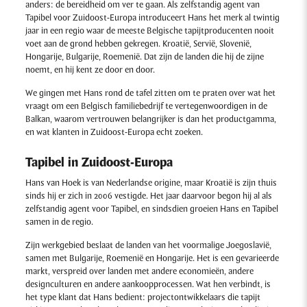
anders: de bereidheid om ver te gaan. Als zelfstandig agent van
Tapibel voor Zuidoost-Europa introduceert Hans het merk al twintig
jaar in een regio waar de meeste Belgische tapijtproducenten nooit
voet aan de grond hebben gekregen. Kroatië, Servië, Slovenië,
Hongarije, Bulgarije, Roemenië. Dat zijn de landen die hij de zijne
noemt, en hij kent ze door en door.
We gingen met Hans rond de tafel zitten om te praten over wat het
vraagt om een Belgisch familiebedrijf te vertegenwoordigen in de
Balkan, waarom vertrouwen belangrijker is dan het productgamma,
en wat klanten in Zuidoost-Europa echt zoeken.
Tapibel in Zuidoost-Europa
Hans van Hoek is van Nederlandse origine, maar Kroatië is zijn thuis
sinds hij er zich in 2006 vestigde. Het jaar daarvoor begon hij al als
zelfstandig agent voor Tapibel, en sindsdien groeien Hans en Tapibel
samen in de regio.
Zijn werkgebied beslaat de landen van het voormalige Joegoslavië,
samen met Bulgarije, Roemenië en Hongarije. Het is een gevarieerde
markt, verspreid over landen met andere economieën, andere
designculturen en andere aankoopprocessen. Wat hen verbindt, is
het type klant dat Hans bedient: projectontwikkelaars die tapijt