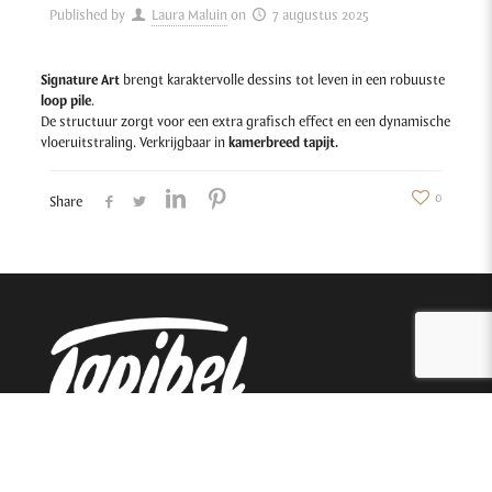
Published by
Laura Maluin
on
7 augustus 2025
Signature Art
brengt karaktervolle dessins tot leven in een robuuste
loop pile
.
De structuur zorgt voor een extra grafisch effect en een dynamische
vloeruitstraling. Verkrijgbaar in
kamerbreed tapijt.
0
Share
Tapibel nv
Industrielaan 4, Nolimpark 1319