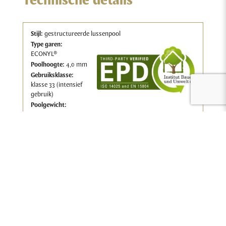
Technische details
Stijl:
gestructureerde lussenpool
Type garen:
ECONYL®
Poolhoogte:
4,0 mm
Gebruiksklasse:
klasse 33 (intensief
gebruik)
Poolgewicht:
650g/m²
Brandgedrag:
BFL-S1
Download de technische fiche van kamerbreed!
Download de technische fiche van tapijttegel!