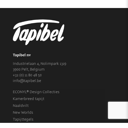
Tapibel nv
Industrielaan 4, Nolimpark 1319
3900 Pelt, Belgium
+32 (0) 11 80 48 50
info@tapibel.be
ECONYL® Design Collecties
Kamerbreed tapijt
Naaldvilt
New Worlds
Tapijttegels
Collecties